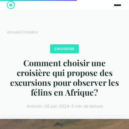
Accueil
›
Croisière
CROISIÈRE
Comment choisir une
croisière qui propose des
excursions pour observer les
félins en Afrique?
Antonin
•
26 juin 2024
•
5 min de lecture