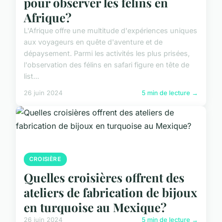
pour observer les félins en
Afrique?
L'Afrique offre une multitude d'expériences uniques
aux voyageurs en quête d'aventure et de
dépaysement. Parmi les activités les plus prisées,
l'observation des félins en safari figure en tête de
list...
26 juin 2024
5 min de lecture →
CROISIÈRE
Quelles croisières offrent des
ateliers de fabrication de bijoux
en turquoise au Mexique?
26 juin 2024
5 min de lecture →