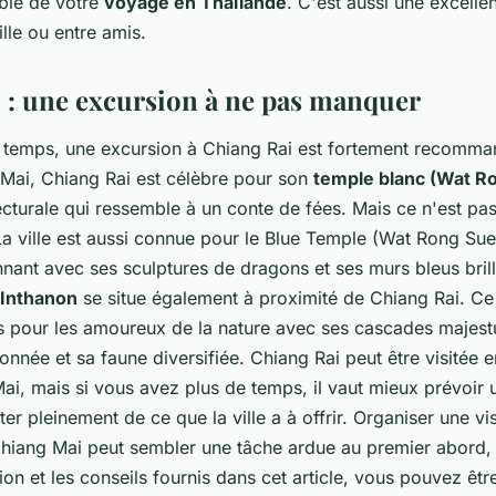
able de votre
voyage en Thaïlande
. C'est aussi une excellen
lle ou entre amis.
 : une excursion à ne pas manquer
 temps, une excursion à Chiang Rai est fortement recomma
Mai, Chiang Rai est célèbre pour son
temple blanc (Wat R
ecturale qui ressemble à un conte de fées. Mais ce n'est pas l
La ville est aussi connue pour le Blue Temple (Wat Rong Sue
nnant avec ses sculptures de dragons et ses murs bleus bril
 Inthanon
se situe également à proximité de Chiang Rai. Ce
is pour les amoureux de la nature avec ses cascades majest
onnée et sa faune diversifiée. Chiang Rai peut être visitée 
i, mais si vous avez plus de temps, il vaut mieux prévoir u
ter pleinement de ce que la ville a à offrir. Organiser une vi
hiang Mai peut sembler une tâche ardue au premier abord,
on et les conseils fournis dans cet article, vous pouvez êtr