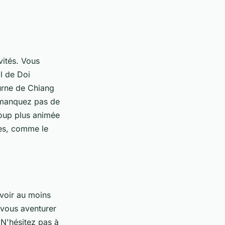
vités. Vous
l de Doi
turne de Chiang
e manquez pas de
coup plus animée
es, comme le
évoir au moins
e vous aventurer
 N'hésitez pas à