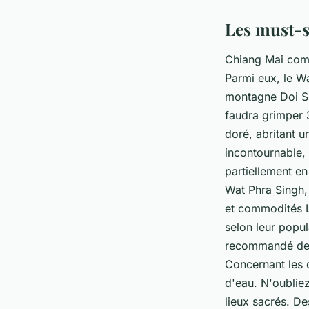
Les must-s
Chiang Mai comp
Parmi eux, le
Wa
montagne Doi Sut
faudra grimper 
doré, abritant 
incontournable,
partiellement en
Wat Phra Singh
et commodités L
selon leur popul
recommandé de p
Concernant les c
d'eau. N'oublie
lieux sacrés. De