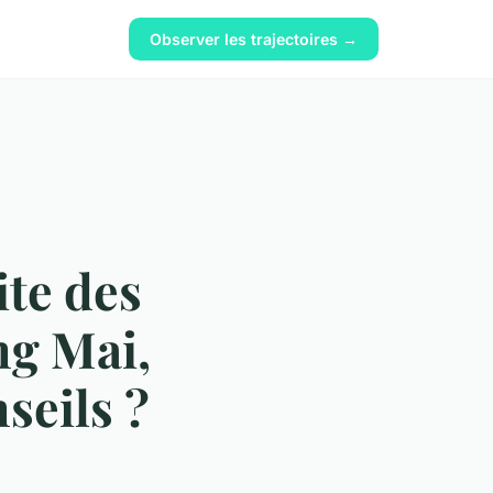
Observer les trajectoires →
te des
ng Mai,
seils ?