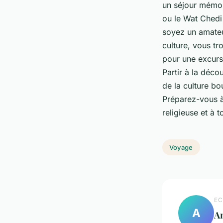
un séjour mémo
ou le
Wat Chedi
soyez un amateu
culture, vous t
pour une excurs
Partir à la déco
de la culture bo
Préparez-vous à 
religieuse et à 
Voyage
EC
A
A