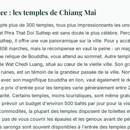
ee : les temples de Chiang Mai
te plus de 300 temples, tous plus impressionnants les uns 
t Phra That Doi Suthep
est sans doute le plus célèbre. Perc
hep, il offre une vue panoramique sur la ville. Pour y accé
306 marches, mais la récompense en vaut la peine : un mag
une relique de Bouddha, vous attend au sommet. Autre temp
 le
Wat Chedi Luang
, situé au cœur de la vieille ville. Son g
 ruines, est un témoin de la grandeur passée de la ville. Non 
, avec son magnifique bouddha en lion, vaut également le 
e prix d'entrée pour les temples varie généralement entre 2
arité. Certains temples, moins touristiques, sont même gratui
révoir un budget d'environ 500 bahts par jour pour la visi
ommodités, la plupart des temples disposent de toilettes e
z pas de vous couvrir les épaules et les genoux avant de pé
s sarongs sont souvent disponibles à l'entrée des temples po