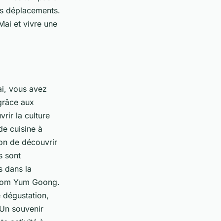
vos déplacements.
Mai et vivre une
i, vous avez
 grâce aux
rir la culture
de cuisine à
ion de découvrir
s sont
s dans la
e Tom Yum Goong.
e dégustation,
 Un souvenir