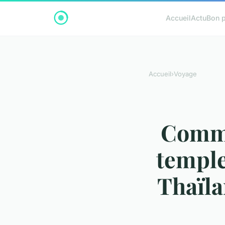
Accueil
Actu
Bon p
Accueil
›
Voyage
Comme
temple
Thaïla