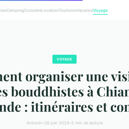
lan
Camping
Croisière
Location
Tourisme
Vacance
Voyage
VOYAGE
nt organiser une visi
s bouddhistes à Chia
nde : itinéraires et con
Antonin
•
26 juin 2024
•
5 min de lecture