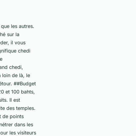
que les autres.
hé sur la
der, il vous
nifique chedi
le
rand chedi,
loin de là, le
détour. ##Budget
0 et 100 bahts,
ts. Il est
te des temples.
t de points
nétrer dans les
ur les visiteurs