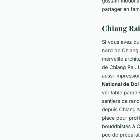
gustatif inoubli
partager en fami
Chiang Rai
Si vous avez du
nord de Chiang 
merveille archit
de Chiang Rai. 
aussi impressio
National de Doi
véritable parad
sentiers de rand
depuis Chiang Ma
place pour profi
bouddhistes à C
peu de préparati