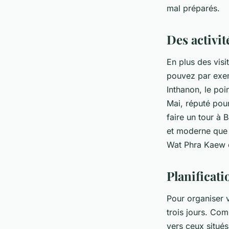
mal préparés.
Des activi
En plus des vis
pouvez par exem
Inthanon, le poi
Mai, réputé pou
faire un tour à 
et moderne que 
Wat Phra Kaew 
Planificati
Pour organiser v
trois jours. Com
vers ceux situé