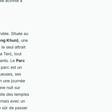
te activité à
ndée. Située au
ong Khun)
, une
e seul attrait
a Ten), tout
lants. Le
Parc
 parc est un
ueuses, ses
en une journée
ne nuit sur
site des temples
 mais avec un
e sûr de passer