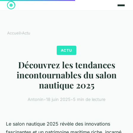
Accueil
›
Actu
ACTU
Découvrez les tendances
incontournables du salon
nautique 2025
Antonin
•
18 juin 2025
•
5 min de lecture
Le salon nautique 2025 révèle des innovations
fascinantes et un patrimoine maritime riche, incarné