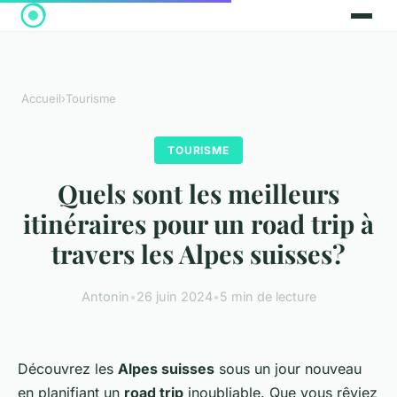
Accueil
›
Tourisme
TOURISME
Quels sont les meilleurs
itinéraires pour un road trip à
travers les Alpes suisses?
Antonin
•
26 juin 2024
•
5 min de lecture
Découvrez les
Alpes suisses
sous un jour nouveau
en planifiant un
road trip
inoubliable. Que vous rêviez